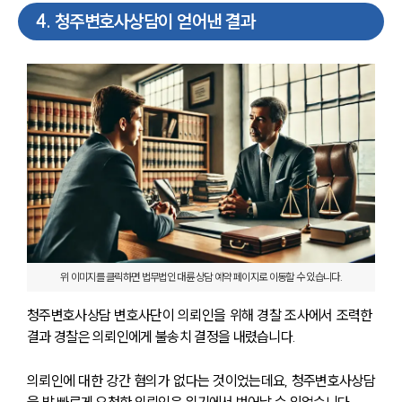
4
.
청주변호사상담이 얻어낸 결과
센터소개
센터소개
대륜의 강점
오시는 길
글로벌 파트너 로펌
고객의 소리
통합검색
AI대륜
업무사례
업무사례
위 이미지를 클릭하면 법무법인 대륜 상담 예약 페이지로 이동할 수 있습니다.
사례분석/최신동향
법률정보
청주변호사상담 변호사단이 의뢰인을 위해 경찰 조사에서 조력한 
법률지식인
결과 경찰은 의뢰인에게 불송치 결정을 내렸습니다.
고객후기
의뢰인에 대한 강간 혐의가 없다는 것이었는데요, 청주변호사상담
업무분야