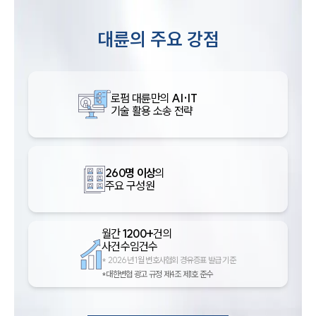
대륜의 주요 강점
로펌 대륜만의
AI·IT
기술 활용 소송 전략
260명 이상
의
주요 구성원
월간
1200+
건의
사건수임건수
*
2026년 1월 변호사협회 경유증표 발급 기준
*대한변협 광고 규정 제4조 제1호 준수