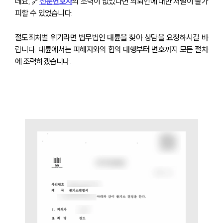
데요, 🔗
전문변호사
의 조력이 없었다면 의뢰인에 대한 처벌이 불가
센터소개
피할 수 있었습니다.
대륜의 강점
오시는 길
글로벌 파트너 로펌
절도죄처벌 위기라면 법무법인 대륜을 찾아 상담을 요청하시길 바
고객의 소리
랍니다. 대륜에서는 피해자와의 합의 대행부터 변호까지 모든 절차
통합검색
에 조력하겠습니다.
AI대륜
업무사례
업무사례
사례분석/최신동향
법률정보
법률지식인
고객후기
업무분야
분야별