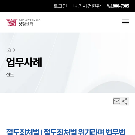
로그인
나의사건현황
1800-7905
업무사례
절도
절도죄처벌 | 절도죄처벌 위기라며 법무법