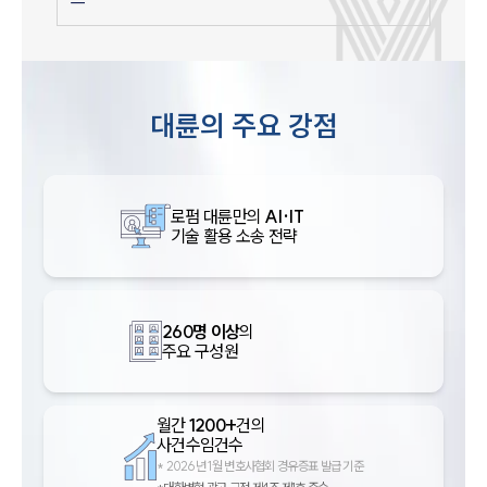
대륜의 주요 강점
로펌 대륜만의
AI·IT
기술 활용 소송 전략
260명 이상
의
주요 구성원
월간
1200+
건의
사건수임건수
*
2026년 1월 변호사협회 경유증표 발급 기준