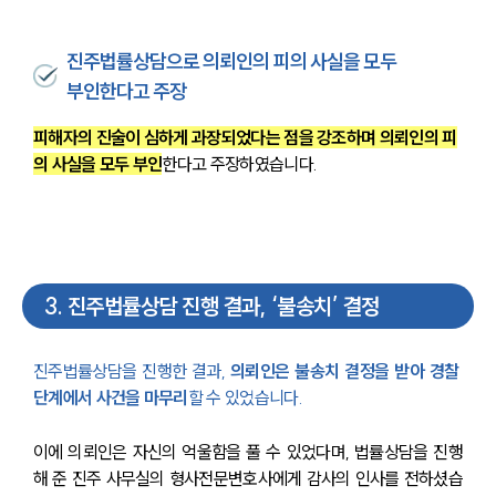
센터소개
진주법률상담으로 의뢰인의 피의 사실을 모두
대륜의 강점
오시는 길
부인한다고 주장
글로벌 파트너 로펌
고객의 소리
피해자의 진술이 심하게 과장되었다는 점을 강조하며 의뢰인의 피
통합검색
의 사실을 모두 부인
한다고 주장하였습니다.
AI대륜
업무사례
업무사례
3
.
진주법률상담 진행 결과, ‘불송치’ 결정
사례분석/최신동향
법률정보
법률지식인
진주법률상담을 진행한 결과,
 의뢰인은 불송치 결정을 받아 경찰 
고객후기
단계에서 사건을 마무리
할 수 있었습니다.
업무분야
이에 의뢰인은 자신의 억울함을 풀 수 있었다며, 법률상담을 진행
해 준 진주 사무실의 형사전문변호사에게 감사의 인사를 전하셨습