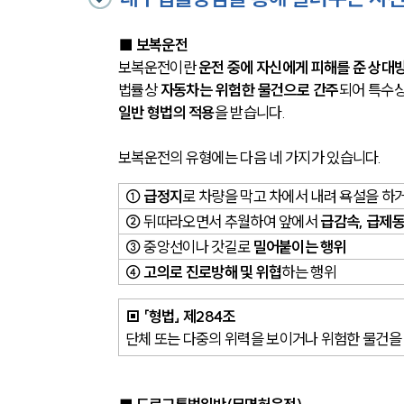
■
보복운전
보복운전이란
 운전 중에 자신에게 피해를 준 상대
법률상 
자동차는 위험한 물건으로 간주
되어 특수상
일반 형법의 적용
을 받습니다.
보복운전의 유형에는 다음 네 가지가 있습니다. 
① 급정지
로 차량을 막고 차에서 내려 욕설을 하
② 
뒤따라오면서 추월하여 앞에서 
급감속, 급제
③
 중앙선이나 갓길로 
밀어붙이는 행위
④ 고의로 진로방해 및 위협
하는 행위
▣ 「형법」 제284조
단체 또는 다중의 위력을 보이거나 위험한 물건을