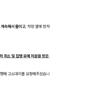
통합검색
AI대륜
 계속해서 줄이고
, 차량 옆에 정차
업무사례
업무사례
사례분석/최신동향
 취소 및 집행 유예 처분을 받은 
법률정보
법률지식인
진행해 고소대리를 요청해주셨습니
고객후기
업무분야
분야별