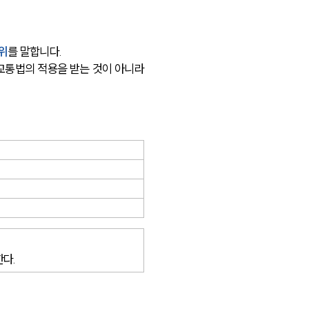
구성원 소개
위
를 말합니다.
교통법의 적용을 받는 것이 아니라 
법률상담전문변호사
소식/자료
언론보도
공지사항
법률 블로그
법률서식
한다.
뉴스레터/브로슈어
세미나