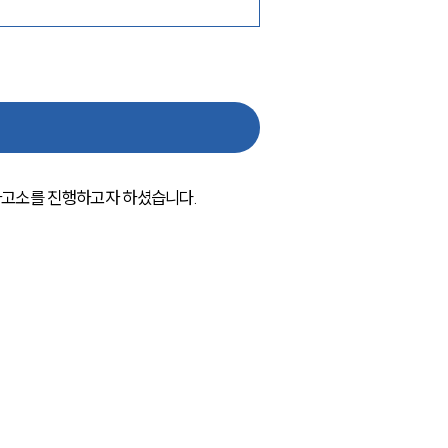
사고소를 진행하고자 하셨습니다. 
센터소개
센터소개
대륜의 강점
오시는 길
글로벌 파트너 로펌
고객의 소리