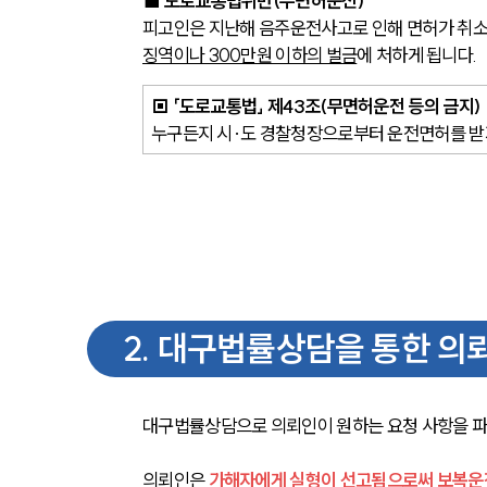
■ 
도로교통법위반(무면허운전) 
피고인은 지난해 음주운전사고로 인해 면허가 취소
징역이나 300만원 이하의 벌금
에 처하게 됩니다.
▣ 「도로교통법」 제43조(무면허운전 등의 금지)
누구든지 시·도 경찰청장으로부터 운전면허를 받
2
.
대구법률상담을 통한 의뢰
대구법률상담으로 의뢰인이 원하는 요청 사항을 파
의뢰인은 
가해자에게 실형이 선고됨으로써 보복운전