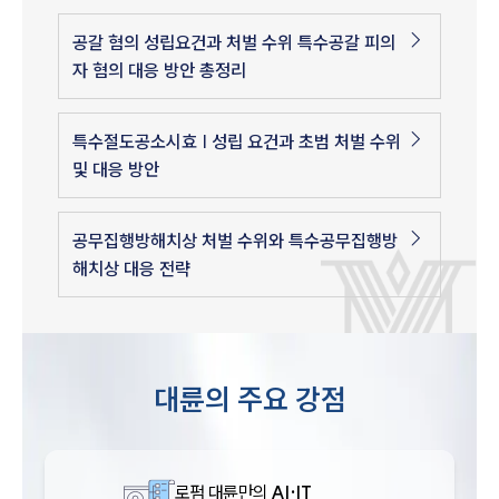
공갈 혐의 성립요건과 처벌 수위 특수공갈 피의
자 혐의 대응 방안 총정리
특수절도공소시효 | 성립 요건과 초범 처벌 수위
및 대응 방안
공무집행방해치상 처벌 수위와 특수공무집행방
해치상 대응 전략
대륜의 주요 강점
로펌 대륜만의
AI·IT