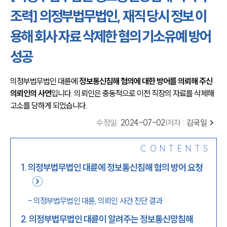
조력] 의정부법무법인, 재직 당시 정보 이
용해 회사 자료 삭제한 혐의 기소유예 방어
성공
의정부법무법인 대륜에 
정보통신침해 혐의에 대한 방어를 의뢰해 주신 
의뢰인의 사연
입니다. 의뢰인은 충동적으로 이전 직장의 자료를 삭제해 
고소를 당하게 되었습니다.
수정일
:
2024-07-02
|
저자 :
김국일
CONTENTS
1
.
의정부법무법인 대륜에 정보통신침해 혐의 방어 요청
-
의정부법무법인 대륜, 의뢰인 사건 진단 결과
2
.
의정부법무법인 대륜이 알려주는 정보통신망침해