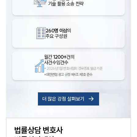
기술 활용 소송 전략
260명 이상
의
주요 구성원
월간
1200+
건의
사건수임건수
*
2026년 1월 변호사협회 경유증표 발급 기준
*대한변협 광고 규정 제4조 제1호 준수
더 많은 강점 살펴보기
법률상담
변호사