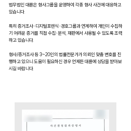
법무법인 대륜은 형사그룹을 운영하여 각종 형사 사건에 대응하고 
있습니다. 
대륜법률상담예약
특히 증거조사·디지털포렌식·경호그룹과 연계하여 개인이 수집하
대륜법률상담예약
기 어려운 증거를 직접 수집·분석, 재판에서 사용될 수 있도록 조력
하고 있습니다.
형사/증거조사 등 3~20인의 법률전문가가 의뢰인 맞춤 변호를 진
행하고 있으니 도움이 필요하신 경우 언제든 대륜에 상담을 받아보
시길 바랍니다.