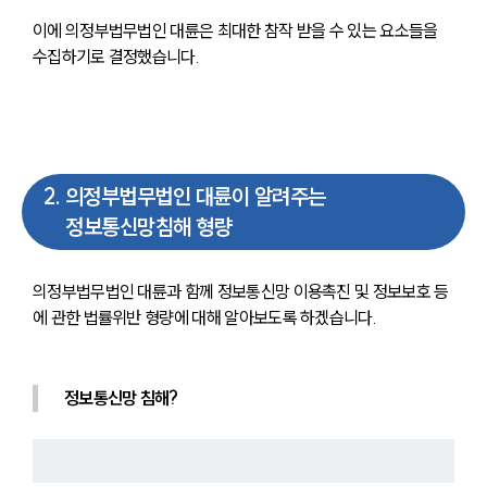
이에 의정부법무법인 대륜은 최대한 참작 받을 수 있는 요소들을 
수집하기로 결정했습니다.
2
.
의정부법무법인 대륜이 알려주는
정보통신망침해 형량
의정부법무법인 대륜과 함께 정보통신망 이용촉진 및 정보보호 등
에 관한 법률위반 형량에 대해 알아보도록 하겠습니다.
정보통신망 침해?