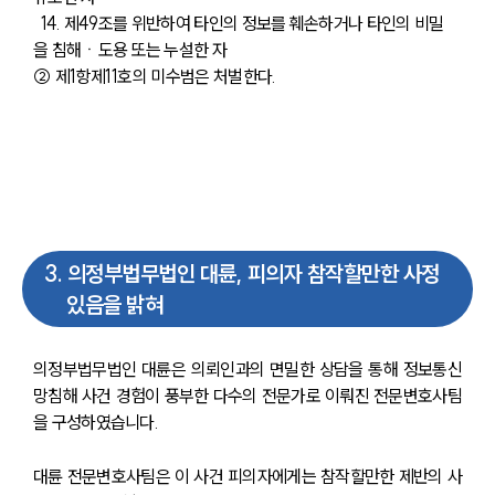
  14. 제49조를 위반하여 타인의 정보를 훼손하거나 타인의 비밀
을 침해ㆍ도용 또는 누설한 자
② 제1항제11호의 미수범은 처벌한다.
3
.
의정부법무법인 대륜, 피의자 참작할만한 사정
있음을 밝혀
의정부법무법인 대륜은 의뢰인과의 면밀한 상담을 통해 정보통신
망침해 사건 경험이 풍부한 다수의 전문가로 이뤄진 전문변호사팀
을 구성하였습니다.
대륜 전문변호사팀은 이 사건 피의자에게는 참작할만한 제반의 사