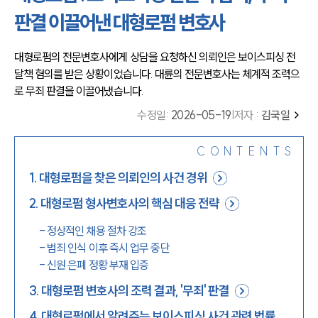
판결 이끌어낸 대형로펌 변호사
대형로펌의 전문변호사에게 상담을 요청하신 의뢰인은 보이스피싱 전
달책 혐의를 받은 상황이었습니다. 대륜의 전문변호사는 체계적 조력으
로 무죄 판결을 이끌어냈습니다.
수정일
:
2026-05-19
|
저자 :
김국일
CONTENTS
1
.
대형로펌을 찾은 의뢰인의 사건 경위
2
.
대형로펌 형사변호사의 핵심 대응 전략
-
정상적인 채용 절차 강조
-
범죄 인식 이후 즉시 업무 중단
-
신원 은폐 정황 부재 입증
3
.
대형로펌 변호사의 조력 결과, '무죄' 판결
4
.
대형로펌에서 알려주는 보이스피싱 사건 관련 법률