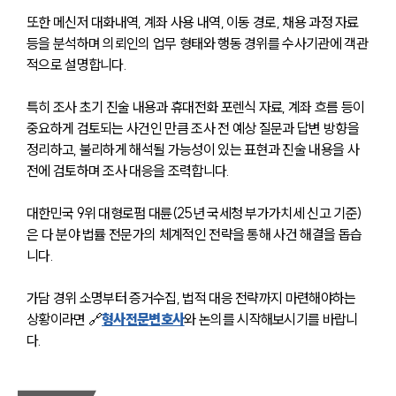
법률지식인
고객후기
또한 메신저 대화내역, 계좌 사용 내역, 이동 경로, 채용 과정 자료 
등을 분석하며 의뢰인의 업무 형태와 행동 경위를 수사기관에 객관
적으로 설명합니다.
업무분야
특히 조사 초기 진술 내용과 휴대전화 포렌식 자료, 계좌 흐름 등이 
분야별
중요하게 검토되는 사건인 만큼 조사 전 예상 질문과 답변 방향을 
정리하고, 불리하게 해석될 가능성이 있는 표현과 진술 내용을 사
전에 검토하며 조사 대응을 조력합니다.
구성원 소개
법률상담전문변호사
대한민국 9위 대형로펌 대륜(25년 국세청 부가가치세 신고 기준)
은 다 분야 법률 전문가의 체계적인 전략을 통해 사건 해결을 돕습
니다.
소식/자료
가담 경위 소명부터 증거수집, 법적 대응 전략까지 마련해야하는 
언론보도
상황이라면 🔗
형사전문변호사
와 논의를 시작해보시기를 바랍니
공지사항
다.
법률 블로그
법률서식
뉴스레터/브로슈어