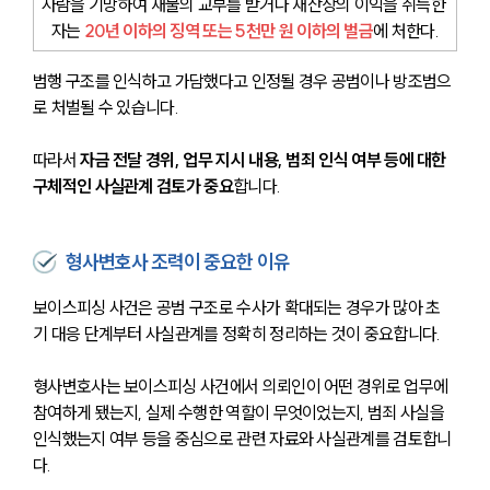
사람을 기망하여 재물의 교부를 받거나 재산상의 이익을 취득한 
자는 
20년 이하의 징역 또는 5천만 원 이하의 벌금
에 처한다.
범행 구조를 인식하고 가담했다고 인정될 경우 공범이나 방조범으
로 처벌될 수 있습니다.
센터소개
따라서 
자금 전달 경위, 업무 지시 내용, 범죄 인식 여부 등에 대한 
센터소개
구체적인 사실관계 검토가 중요
합니다.
대륜의 강점
오시는 길
글로벌 파트너 로펌
형사변호사 조력이 중요한 이유
고객의 소리
통합검색
보이스피싱 사건은 공범 구조로 수사가 확대되는 경우가 많아 초
AI대륜
기 대응 단계부터 사실관계를 정확히 정리하는 것이 중요합니다.
업무사례
형사변호사는 보이스피싱 사건에서 의뢰인이 어떤 경위로 업무에 
참여하게 됐는지, 실제 수행한 역할이 무엇이었는지, 범죄 사실을 
업무사례
인식했는지 여부 등을 중심으로 관련 자료와 사실관계를 검토합니
사례분석/최신동향
다. 
법률정보