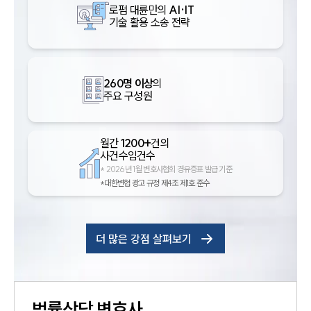
로펌 대륜만의
AI·IT
기술 활용 소송 전략
260명 이상
의
주요 구성원
월간
1200+
건의
사건수임건수
*
2026년 1월 변호사협회 경유증표 발급 기준
*대한변협 광고 규정 제4조 제1호 준수
더 많은 강점 살펴보기
법률상담
변호사