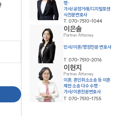
행·
관
통합검색
가사/공정거래/디지털포렌
식전문변호사
AI대륜
T.
070-7510-1044
이은솔
Partner Attorney
업무사례
민사/이혼/행정전문 변호사
업무사례
T.
070-7510-2016
사례분석/최신동향
이현지
Partner Attorney
법률정보
이혼, 혼인취소소송 등 이혼
제반 소송 다수 수행 ·
법률지식인
가사/이혼전문변호사
T.
070-7510-1755
고객후기
업무분야
분야별