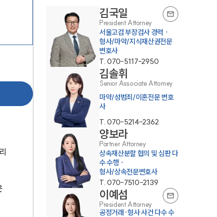
김국일
President Attorney
서울고검 부장검사 경력 ·
형사/마약/지식재산권전문
변호사
T.
070-5117-2950
김솔휘
Senior Associate Attorney
마약/성범죄/이혼전문 변호
센터소개
사
T.
070-5214-2362
센터소개
양보라
Partner Attorney
대륜의 강점
관리
상속재산분할 협의 및 심판 다
수 수행 ·
오시는 길
형사/상속전문변호사
T.
070-7510-2139
글로벌 파트너 로펌
 
이예섬
President Attorney
고객의 소리
공정거래·형사 사건 다수 수