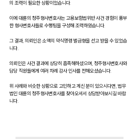
의 조력이 필요한 상황이었습니다.
업무사례
사례분석/최신동향
이에 대륜의 청주형사변호사는 고용보험법위반 사건 경험이 풍부
법률정보
한 형사변호사들로 수행팀을 구성해 조력하였습니다.
법률지식인
고객후기
그 결과, 의뢰인은 소액의 약식명령 벌금형을 선고 받을 수 있었습
니다.
업무분야
의뢰인은 사건 결과에 상당히 흡족해하셨으며, 청주형사변호사와 
분야별
담당 직원들에게 여러 차례 감사 인사를 전해오셨습니다.
위 사례와 비슷한 상황으로 고민하고 계신 분이 있으시다면, 법무
구성원 소개
법인 대륜의 청주형사변호사를 찾아오셔서 상담받아보시길 바랍
법률상담전문변호사
니다.
소식/자료
언론보도