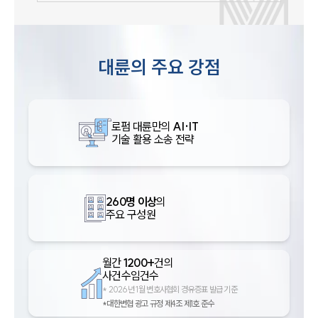
대륜의 주요 강점
로펌 대륜만의
AI·IT
기술 활용 소송 전략
260명 이상
의
주요 구성원
월간
1200+
건의
사건수임건수
*
2026년 1월 변호사협회 경유증표 발급 기준
*대한변협 광고 규정 제4조 제1호 준수