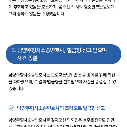
대륜의 남양주형사소송변호사는 의뢰인이 자신의 잘못을 뼈저리
센터소개
게 후회하고 있음을 호소하며, 음주 단속 시의 혈중알코올농도가 
그리 중하지 않음을 주장했습니다.
센터소개
대륜의 강점
오시는 길
글로벌 파트너 로펌
고객의 소리
통합검색
3
.
남양주형사소송변호사, 벌금형 선고 받으며
AI대륜
사건 종결
업무사례
남양주형사소송변호사는 도로교통법위반 소송 방어를 위해 최선
을 다하였으며, 그 결과 벌금형을 선고받으며 사건을 종결할 수 있
업무사례
었습니다.
사례분석/최신동향
법률정보
법률지식인
고객후기
남양주형사소송변호사의 조력으로 벌금형 선고
남양주형사소송변호사를 찾아오신 의뢰인은 음주운전으로 인한 
업무분야
도로교통법위반 소송 방어를 위해 형사변호사의 조력을 얻고자 하