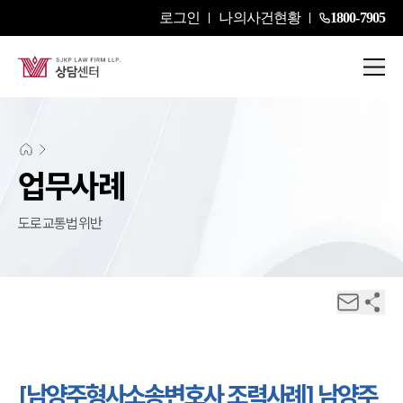
로그인
나의사건현황
1800-7905
업무사례
도로교통법위반
[남양주형사소송변호사 조력사례] 남양주