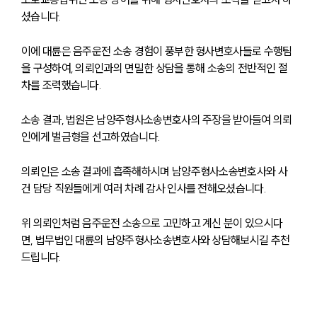
셨습니다.
분야별
이에 대륜은 음주운전 소송 경험이 풍부한 형사변호사들로 수행팀
구성원 소개
을 구성하여, 의뢰인과의 면밀한 상담을 통해 소송의 전반적인 절
차를 조력했습니다.
법률상담전문변호사
소송 결과, 법원은 남양주형사소송변호사의 주장을 받아들여 의뢰
인에게 벌금형을 선고하였습니다.
소식/자료
의뢰인은 소송 결과에 흡족해하시며 남양주형사소송변호사와 사
언론보도
건 담당 직원들에게 여러 차례 감사 인사를 전해오셨습니다.
공지사항
법률 블로그
법률서식
위 의뢰인처럼 음주운전 소송으로 고민하고 계신 분이 있으시다
뉴스레터/브로슈어
면, 법무법인 대륜의 남양주형사소송변호사와 상담해보시길 추천
세미나
드립니다.
대륜법률상담예약