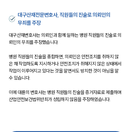
대륜의 강점
오시는 길
대구산재전문변호사, 직원들의 진술로 의뢰인의
글로벌 파트너 로펌
고객의 소리
무죄를 주장
통합검색
AI대륜
대구산재변호사는 의뢰인과 함께 일하는 병원 직원들의 진술로 의
뢰인의 무죄를 주장했습니다.
업무사례
병원 직원들의 진술을 종합하면, 의뢰인은 안전조치를 취하지 않
은 채 작업하도록 지시하거나 안전조치가 취해지지 않은 상태에서 
업무사례
사례분석/최신동향
작업이 이루어지고 있다는 것을 알면서도 방치한 것이 아님을 알 
법률정보
수 있습니다.
법률지식인
고객후기
이에 대륜의 변호사는 병원 직원들의 진술을 증거자료로 제출하며 
산업안전보건법위반죄가 성립하지 않음을 주장하였습니다.
업무분야
분야별