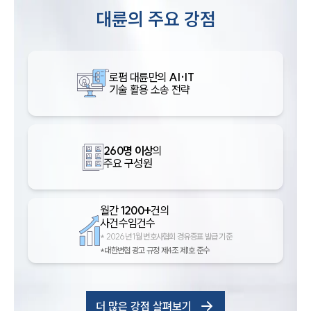
대륜의 주요 강점
로펌 대륜만의
AI·IT
기술 활용 소송 전략
260명 이상
의
주요 구성원
월간
1200+
건의
사건수임건수
*
2026년 1월 변호사협회 경유증표 발급 기준
*대한변협 광고 규정 제4조 제1호 준수
더 많은 강점 살펴보기