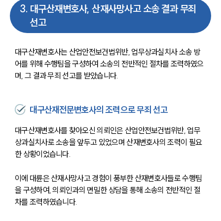
3
.
대구산재변호사, 산재사망사고 소송 결과 무죄
구성원 소개
선고
법률상담전문변호사
대구산재변호사는 산업안전보건법위반, 업무상과실치사 소송 방
소식/자료
어를 위해 수행팀을 구성하여 소송의 전반적인 절차를 조력하였으
며, 그 결과 무죄 선고를 받았습니다.
언론보도
공지사항
법률 블로그
대구산재전문변호사의 조력으로 무죄 선고
법률서식
뉴스레터/브로슈어
대구산재변호사를 찾아오신 의뢰인은 산업안전보건법위반, 업무
세미나
상과실치사로 소송을 앞두고 있었으며 산재변호사의 조력이 필요
한 상황이었습니다.
대륜법률상담예약
이에 대륜은 산재사망사고 경험이 풍부한 산재변호사들로 수행팀
대륜법률상담예약
을 구성하여, 의뢰인과의 면밀한 상담을 통해 소송의 전반적인 절
차를 조력하였습니다.