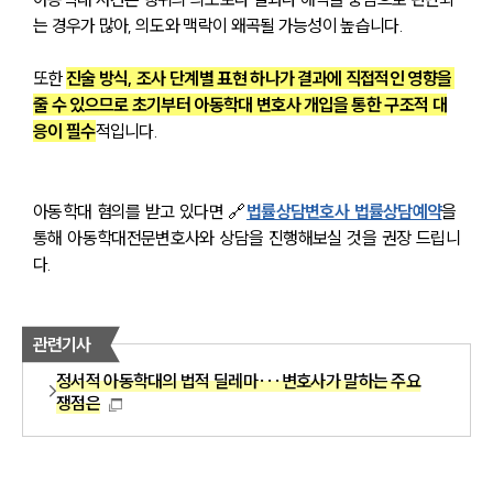
소식/자료
는 경우가 많아, 의도와 맥락이 왜곡될 가능성이 높습니다.
언론보도
공지사항
또한 
진술 방식, 조사 단계별 표현 하나가 결과에 직접적인 영향을 
법률 블로그
줄 수 있으므로 초기부터 아동학대 변호사 개입을 통한 구조적 대
법률서식
응이 필수
적입니다.
뉴스레터/브로슈어
세미나
아동학대 혐의를 받고 있다면 🔗
법률상담변호사 법률상담예약
을 
대륜법률상담예약
통해 아동학대전문변호사와 상담을 진행해보실 것을 권장 드립니
다.
대륜법률상담예약
관련기사
정서적 아동학대의 법적 딜레마···변호사가 말하는 주요
쟁점은