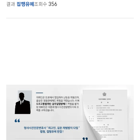
결과
집행유예
조회수
356