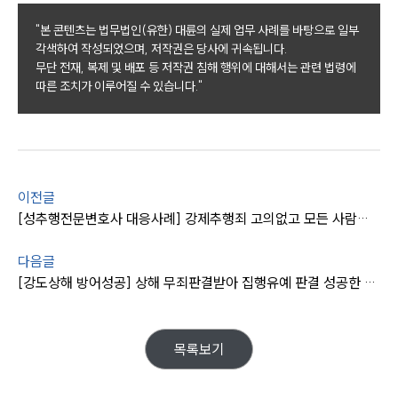
센터소개
"본 콘텐츠는 법무법인(유한) 대륜의 실제 업무 사례를 바탕으로 일부
대륜의 강점
각색하여 작성되었으며, 저작권은 당사에 귀속됩니다.
오시는 길
무단 전재, 복제 및 배포 등 저작권 침해 행위에 대해서는 관련 법령에
글로벌 파트너 로펌
고객의 소리
따른 조치가 이루어질 수 있습니다."
통합검색
AI대륜
업무사례
이전글
업무사례
[성추행전문변호사 대응사례] 강제추행죄 고의없고 모든 사람에게 동일한 행동하였다고 주장
사례분석/최신동향
법률정보
다음글
법률지식인
[강도상해 방어성공] 상해 무죄판결받아 집행유예 판결 성공한 형사사건변호사
고객후기
업무분야
목록보기
분야별