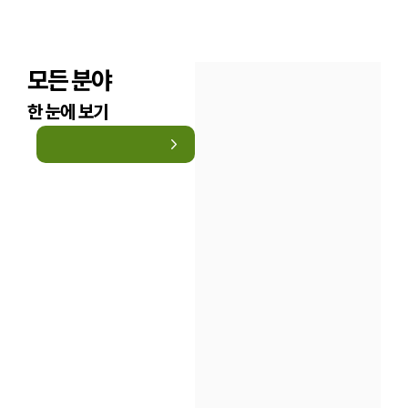
구성원 소개
모든 분야
법률상담전문변호사
한 눈에 보기
소식/자료
언론보도
공지사항
법률 블로그
법률서식
뉴스레터/브로슈어
세미나
대륜법률상담예약
대륜법률상담예약