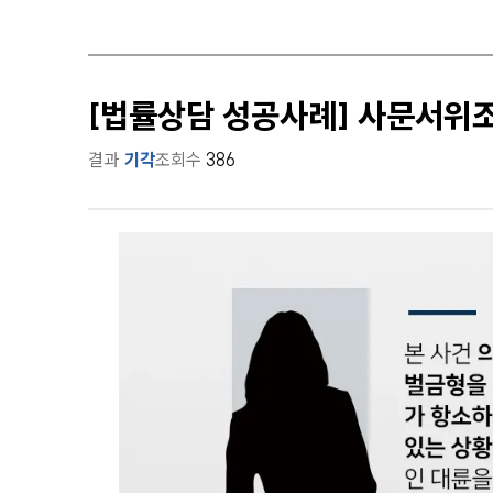
[법률상담 성공사례] 사문서위
결과
기각
조회수
386