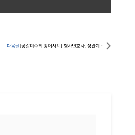
구성원 소개
법률상담전문변호사
다음글
[공갈미수죄 방어사례] 형사변호사, 성관계 동영상 유포 협박에 혐의 없음으로 불송치 받아내
소식/자료
언론보도
공지사항
법률 블로그
법률서식
뉴스레터/브로슈어
세미나