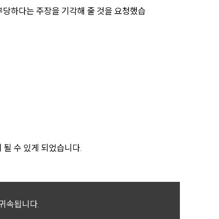
통합검색
부당하다는 주장을 기각해 줄 것을 요청했습
AI대륜
업무사례
업무사례
사례분석/최신동향
법률정보
법률지식인
될 수 있게 되었습니다.
고객후기
업무분야
 귀속됩니다.
분야별