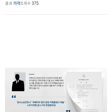
결과
기각
조회수
375