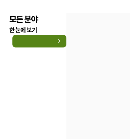
구성원 소개
모든 분야
법률상담전문변호사
한 눈에 보기
소식/자료
언론보도
공지사항
법률 블로그
법률서식
뉴스레터/브로슈어
세미나
대륜법률상담예약
대륜법률상담예약