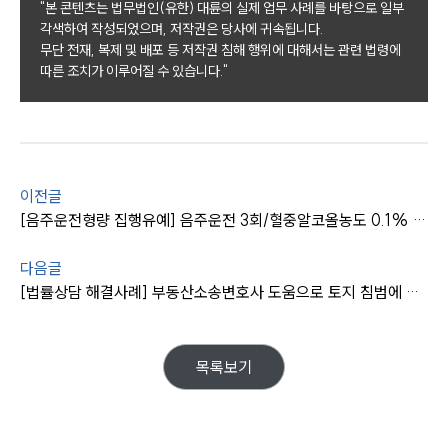
센터소개
"본 콘텐츠는 법무법인(유한) 대륜의 실제 업무 사례를 바탕으로 일부
대륜의 강점
각색하여 작성되었으며, 저작권은 당사에 귀속됩니다.
오시는 길
무단 전재, 복제 및 배포 등 저작권 침해 행위에 대해서는 관련 법령에
글로벌 파트너 로펌
따른 조치가 이루어질 수 있습니다."
고객의 소리
통합검색
AI대륜
업무사례
이전글
[음주운전형량 집행유예] 음주운전 3회/혈중알코올농도 0.1% 이상 집행유예로 방어한 형사사건변호사
업무사례
사례분석/최신동향
법률정보
다음글
법률지식인
[법률상담 해결사례] 부동산소송변호사 도움으로 토지 침범에 건물철거 및 토지인도 성공
고객후기
목록보기
업무분야
분야별