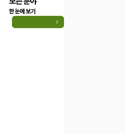
모든 분야
구성원 소개
한 눈에 보기
법률상담전문변호사
소식/자료
언론보도
공지사항
법률 블로그
법률서식
뉴스레터/브로슈어
세미나
대륜법률상담예약
대륜법률상담예약