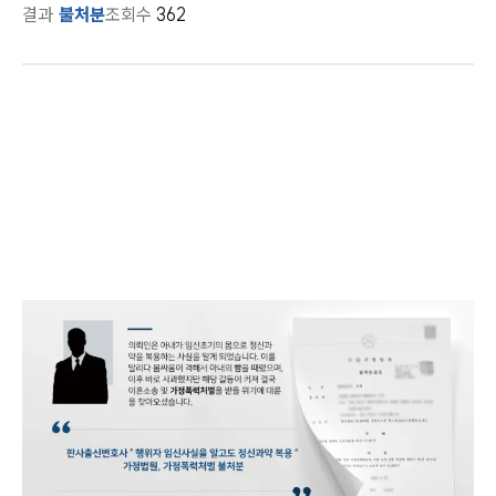
결과
불처분
조회수
362