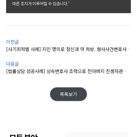
따른 조치가 이루어질 수 있습니다."
오시는 길
글로벌 파트너 로펌
고객의 소리
통합검색
AI대륜
이전글
업무사례
[사기죄처벌 사례] 지인 명의로 정신과 약 처방, 형사사건변호사 집행유예로 방어 !
업무사례
다음글
사례분석/최신동향
[법률상담 성공사례] 상속변호사 조력으로 친아버지 친생자관계 존재함 확인
법률정보
법률지식인
고객후기
목록보기
업무분야
분야별