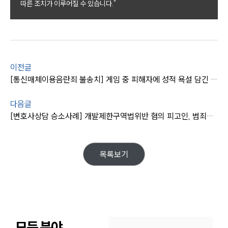
따른 조치가 이루어질 수 있습니다."
오시는 길
글로벌 파트너 로펌
고객의 소리
통합검색
AI대륜
이전글
업무사례
[통신매체이용음란죄 불송치] 게임 중 피해자에 성적 욕설 담긴 채팅 보낸 피의자 경찰 단계 종결 성공사례
업무사례
다음글
사례분석/최신동향
[변호사상담 승소사례] 개발제한구역법위반 혐의 피고인, 범죄의 증명 없어 무죄
법률정보
법률지식인
고객후기
목록보기
업무분야
분야별
모든 분야