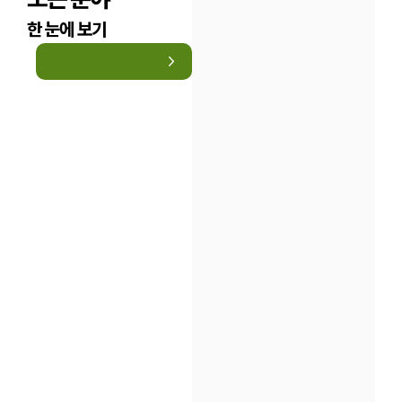
구성원 소개
한 눈에 보기
법률상담전문변호사
소식/자료
언론보도
공지사항
법률 블로그
법률서식
뉴스레터/브로슈어
세미나
대륜법률상담예약
대륜법률상담예약