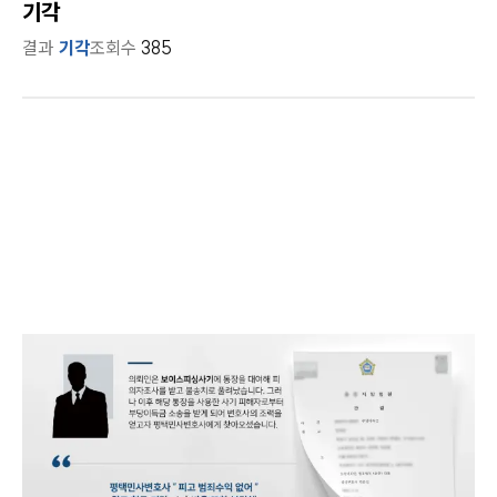
기각
결과
기각
조회수
385