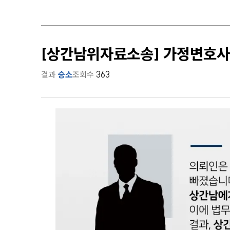
[상간남위자료소송] 가정변호사
결과
승소
조회수
363