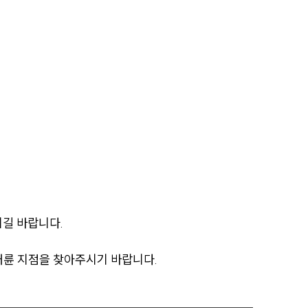
통합검색
AI대륜
업무사례
업무사례
사례분석/최신동향
법률정보
법률지식인
길 바랍니다.
고객후기
대륜 지점을 찾아주시기 바랍니다.
업무분야
분야별