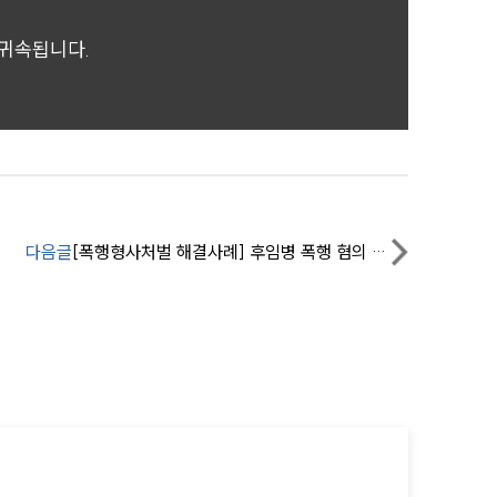
 귀속됩니다.
구성원 소개
법률상담전문변호사
소식/자료
다음글
[폭행형사처벌 해결사례] 후임병 폭행 혐의 군형사변호사 불기소 받아내
언론보도
공지사항
법률 블로그
법률서식
뉴스레터/브로슈어
세미나