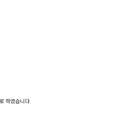
센터소개
센터소개
대륜의 강점
로 하였습니다.
오시는 길
글로벌 파트너 로펌
고객의 소리