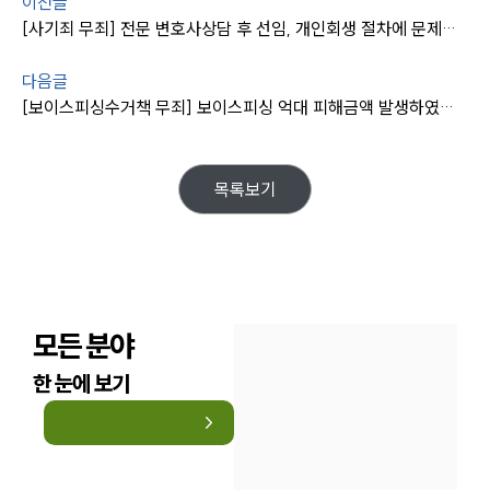
이전글
통합검색
[사기죄 무죄] 전문 변호사상담 후 선임, 개인회생 절차에 문제가지 않도록 무죄 받음
AI대륜
다음글
업무사례
[보이스피싱수거책 무죄] 보이스피싱 억대 피해금액 발생하였으나 밀착변호로 형사처벌 면함
업무사례
사례분석/최신동향
법률정보
목록보기
법률지식인
고객후기
업무분야
모든 분야
분야별
한 눈에 보기
구성원 소개
법률상담전문변호사