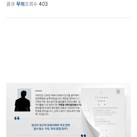
결과
무죄
조회수
403