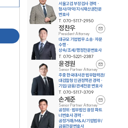
서울고검 부장검사 경력 ·
형사/마약/지식재산권전문
변호사
T.
070-5117-2950
정찬우
President Attorney
대규모 기업법무 소송·자문
수행 ·
상속/조세/행정전문변호사
T.
070-5221-2387
센터소개
윤경원
Senior Partner Attorney
주중 한국대사관 법무협력관/
센터소개
대검찰청 인권정책관 경력 ·
기업/금융/관세전문 변호사
대륜의 강점
T.
070-5117-3709
손계준
오시는 길
Senior Partner Attorney
글로벌 파트너 로펌
공정위·법무법인 광장 파트
너변호사 경력 ·
공정거래/M&A/기업법무/
고객의 소리
금융전문변호사