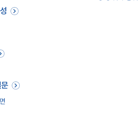
요성
질문
다면