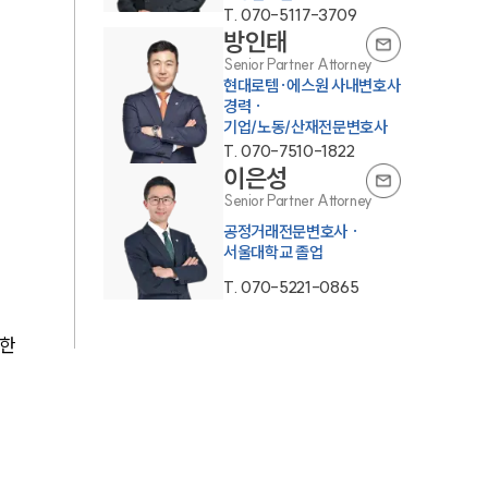
T.
070-5117-3709
통합검색
방인태
AI대륜
Senior Partner Attorney
현대로템·에스원 사내변호사
경력 ·
업무사례
기업/노동/산재전문변호사
T.
070-7510-1822
이은성
업무사례
Senior Partner Attorney
사례분석/최신동향
공정거래전문변호사 ·
서울대학교 졸업
법률정보
T.
070-5221-0865
법률지식인
한 
고객후기
업무분야
분야별