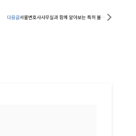
법률정보
법률지식인
다음글
서울변호사사무실과 함께 알아보는 특허 불가 사유에 해당되었다면
고객후기
업무분야
분야별
구성원 소개
법률상담전문변호사
소식/자료