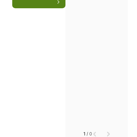
소식/자료
언론보도
공지사항
법률 블로그
법률서식
뉴스레터/브로슈어
세미나
대륜법률상담예약
대륜법률상담예약
1
/
0