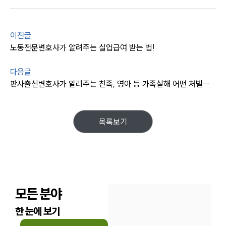
통합검색
AI대륜
이전글
업무사례
노동전문변호사가 알려주는 실업급여 받는 법!
업무사례
다음글
사례분석/최신동향
판사출신변호사가 알려주는 친족, 영아 등 가족살해 어떤 처벌을 받을까?
법률정보
법률지식인
고객후기
목록보기
업무분야
분야별
모든 분야
구성원 소개
한 눈에 보기
법률상담전문변호사